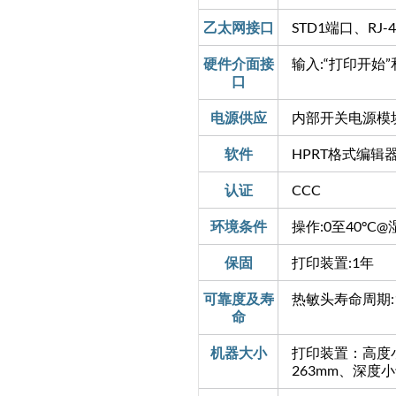
乙太网接口
STD1端口、RJ-45
硬件介面接
输入:“打印开始
口
电源供应
内部开关电源模块、 I/
软件
HPRT格式编辑
认证
CCC
环境条件
操作:0至40°C
保固
打印装置:1年
可靠度及寿
热敏头寿命周期:100
命
机器大小
打印装置：高度小
263mm、深度小