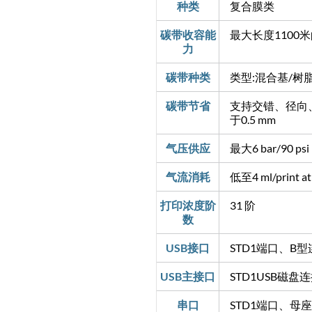
种类
复合膜类
碳带收容能
最大长度1100米
力
碳带种类
类型:混合基/树脂 ；宽
碳带节省
支持交错、径向
于0.5 mm
气压供应
最大6 bar/90 psi
气流消耗
低至4 ml/print at 
打印浓度阶
31 阶
数
USB接口
STD1端口、B型
USB主接口
STD1USB磁
串口
STD1端口、母座D