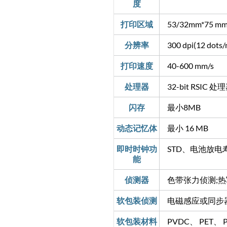
度
打印区域
53/32mm*75 
分辨率
300 dpi(12 dots
打印速度
40-600 mm/s
处理器
32-bit RSIC 处
闪存
最小8MB
动态记忆体
最小 16 MB
即时时钟功
STD、电池放电
能
侦测器
色带张力侦测;热
软包装侦测
电磁感应或同步
软包装材料
PVDC、 PET、