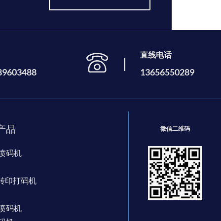
直线电话
89603488
13656550289
产品
微信二维码
喷码机
热转印打码机
喷码机